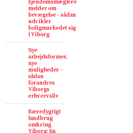
Ejendomsmæglere
melder om
bevægelse – sådan
udvikler
boligmarkedet sig
i Viborg
Nye
arbejdsformer,
nye
muligheder –
sådan
forandres
Viborgs
erhvervsliv
Bæredygtigt
landbrug
omkring
Viborg: En