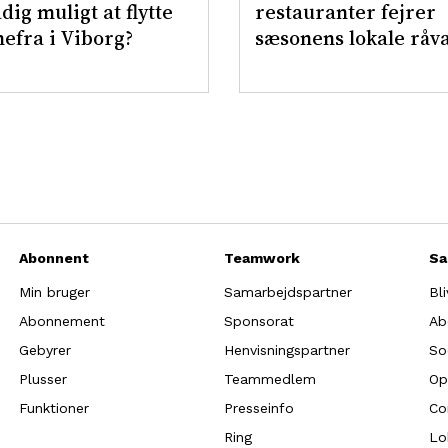
adig muligt at flytte
restauranter fejrer
efra i Viborg?
sæsonens lokale råv
Abonnent
Teamwork
Sa
Min bruger
Samarbejdspartner
Bl
Abonnement
Sponsorat
Ab
Gebyrer
Henvisningspartner
So
Plusser
Teammedlem
Op
Funktioner
Presseinfo
Co
Ring
Lo