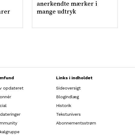
anerkendte mærker i
arer
mange udtryk
mfund
Links i indholdet
iv opdateret
Sideoversigt
onnér
Blogindlæg
cial
Historik
dateringer
Tekstunivers
mmunity
Abonnementsstrøm
kalgruppe