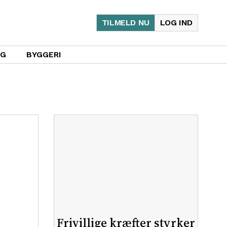
TILMELD NU
LOG IND
UG
BYGGERI
Frivillige kræfter styrker