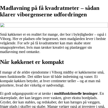
Madlavning på få kvadratmeter – sådan
klarer viborgenserne udfordringen
Små køkkener er en realitet for mange, der bor i bylejligheder – også i
Viborg. Her er pladsen ofte begrænset, men madglæden lever i bedste
velgående. For selv på få kvadratmeter kan man skabe store
smagsoplevelser, hvis man tænker kreativt og planlægger sin
madlavning med omtanke.
Når køkkenet er kompakt
I mange af de ældre ejendomme i Viborg midtby er køkkenerne små,
men funktionelle. Det stiller krav til både indretning og vaner. Et
kompakt køkken betyder, at hver centimeter tæller – og at man må
prioritere, hvad der virkelig er nødvendigt.
Et godt udgangspunkt er at tænke i
multifunktionelle løsninger
. En
skæreplade, der kan lægges over vasken, giver ekstra bordplads.
Gryder, der kan stables, og redskaber, der kan hænges på væggen,
frigør plads i skuffer og skabe. Mange vælger også at investere i små,