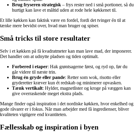
Brug fryseren strategisk
– frys rester ned i små portioner, så du
hurtigt kan lave et måltid uden at rode hele køkkenet til.
Et lille køkken kan faktisk være en fordel, fordi det tvinger én til at
tænke mere bevidst over, hvad man bruger og spiser.
Små tricks til store resultater
Selv i et køkken på få kvadratmeter kan man lave mad, der imponerer.
Det handler om at udnytte pladsen og tiden optimalt.
Forbered i etaper
: Hak grøntsagerne først, og ryd op, før du
går videre til næste trin.
Brug én gryde eller pande
: Retter som wok, risotto eller
gryderetter kræver kun ét redskab og minimerer opvasken.
Tænk vertikalt
: Hylder, magnetlister og kroge på væggen kan
give overraskende meget ekstra plads.
Mange finder også inspiration i det nordiske køkken, hvor enkelhed og
gode råvarer er i fokus. Når man arbejder med få ingredienser, bliver
kvaliteten vigtigere end kvantiteten.
Fællesskab og inspiration i byen