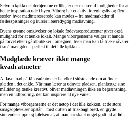
Selvom køkkenet derhjemme er lille, er der masser af muligheder for at
hente inspiration ude i byen. Viborg har et aktivt foreningsliv og flere
steder, hvor madinteresserede kan mødes – fra madmarkeder til
fællesspisninger og kurser i bæredygtig madlavning.
Byens grønne omgivelser og lokale fødevareproducenter giver også
mulighed for at tænke lokalt. Mange viborgenserne vælger at handle
på torvet eller i gårdbutikker i omegnen, hvor man kan få friske råvarer
i små mængder – perfekt til det lille køkken.
Madglæde kræver ikke mange
kvadratmeter
At lave mad på få kvadratmeter handler i sidste ende om at finde
glæden i det enkle. Når man lærer at udnytte pladsen, planlægge sine
måltider og tænke kreativt, bliver madlavningen ikke en begrænsning,
men en udfordring, der kan inspirere til nye vaner.
For mange viborgenserne er det netop i det lille køkken, at de store
smagsoplevelser opstår – med duften af friskbagt brød, en gryde
simrende suppe og følelsen af, at man har skabt noget godt ud af lidt.