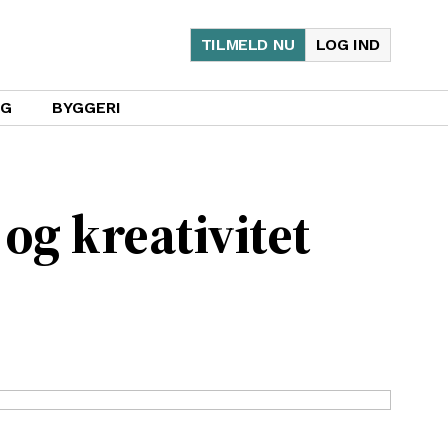
TILMELD NU
LOG IND
UG
BYGGERI
og kreativitet