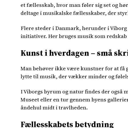
et fællesskab, hvor man føler sig set og hø
deltage i musikalske fællesskaber, der sty
Flere steder i Danmark, herunder i Vibo
initiativer. Her bruges musik som redskab 
Kunst i hverdagen – små skri
Man behøver ikke være kunstner for at få gl
lytte til musik, der vækker minder og følelse
I Viborgs byrum og natur findes der også m
Museet eller en tur gennem byens gallerier
åndehul midt i travlheden.
Fællesskabets betydning