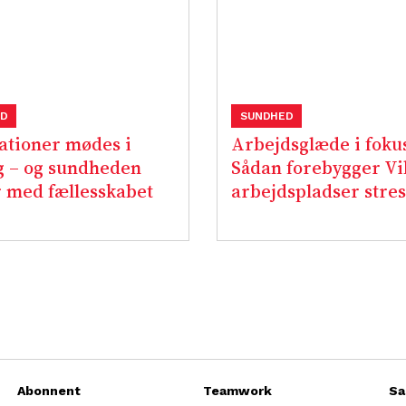
D
SUNDHED
ationer mødes i
Arbejdsglæde i foku
g – og sundheden
Sådan forebygger Vi
 med fællesskabet
arbejdspladser stres
Abonnent
Teamwork
Sa