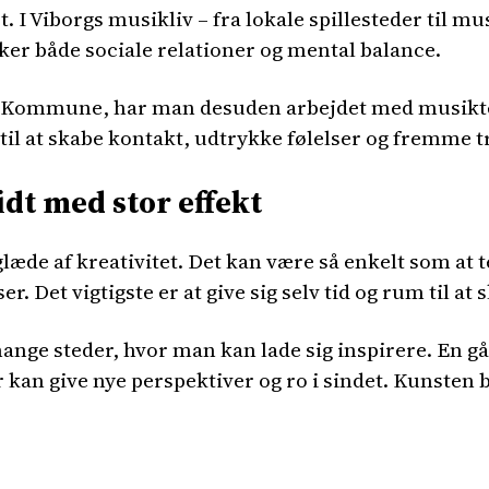
rt. I Viborgs musikliv – fra lokale spillesteder til 
rker både sociale relationer og mental balance.
rg Kommune, har man desuden arbejdet med musik
til at skabe kontakt, udtrykke følelser og fremme t
dt med stor effekt
æde af kreativitet. Det kan være så enkelt som at te
r. Det vigtigste er at give sig selv tid og rum til a
ange steder, hvor man kan lade sig inspirere. En g
 kan give nye perspektiver og ro i sindet. Kunsten b