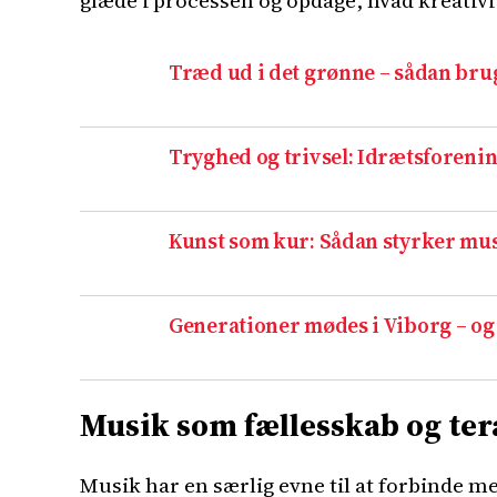
glæde i processen og opdage, hvad kreativi
Træd ud i det grønne – sådan brug
Tryghed og trivsel: Idrætsforenin
Kunst som kur: Sådan styrker mus
Generationer mødes i Viborg – o
Musik som fællesskab og ter
Musik har en særlig evne til at forbinde m