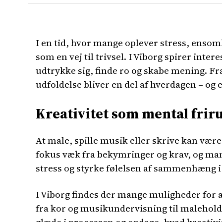
I en tid, hvor mange oplever stress, enso
som en vej til trivsel. I Viborg spirer int
udtrykke sig, finde ro og skabe mening. Fr
udfoldelse bliver en del af hverdagen – og 
Kreativitet som mental fri
At male, spille musik eller skrive kan være
fokus væk fra bekymringer og krav, og man f
stress og styrke følelsen af sammenhæng i 
I Viborg findes der mange muligheder for at
fra kor og musikundervisning til malehold