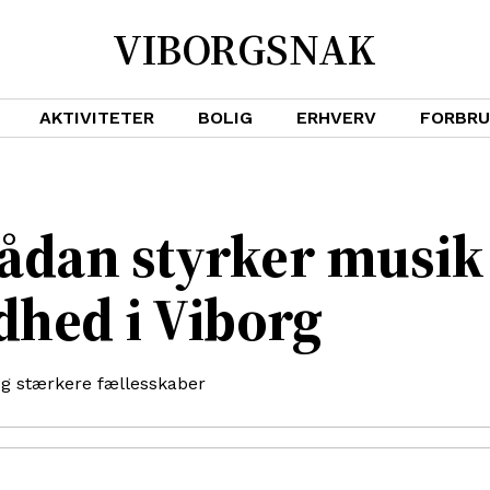
VIBORGSNAK
AKTIVITETER
BOLIG
ERHVERV
FORBR
ådan styrker musik 
dhed i Viborg
 og stærkere fællesskaber