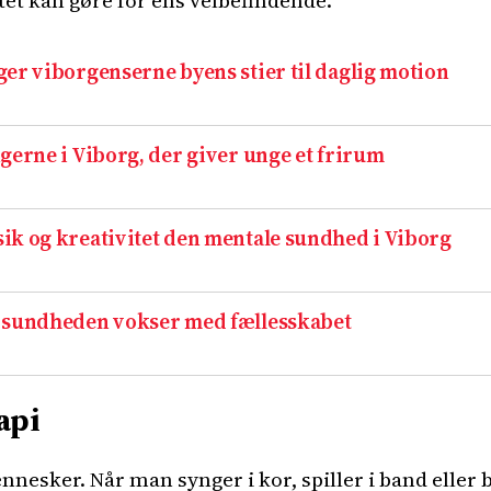
tet kan gøre for ens velbefindende.
er viborgenserne byens stier til daglig motion
gerne i Viborg, der giver unge et frirum
ik og kreativitet den mentale sundhed i Viborg
g sundheden vokser med fællesskabet
api
ennesker. Når man synger i kor, spiller i band elle