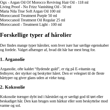
Ogx - Argan Oil Of Morocco Reviving Hair Oil - 118 ml
Living Proof - No Frizz Vanishing Oil - 50 ml
Maria Nila True Soft Argan Oil 100 ml
Moroccanoil Treatment Purple 50 ml
Moroccanoil Treatment Oil Regular 25 ml
Moroccanoil - Treatment Light - 100 ml
Forskellige typer af hårolier
Der findes mange typer hårolier, som hver især har særlige egenskaber
og fordele. Valget afhænger af, hvad dit hår har mest brug for.
1. Arganolie
Arganolie, ofte kaldet “flydende guld”, er rig på E-vitamin og
fedtsyrer, der styrker og beskytter håret. Den er velegnet til de fleste
hårtyper og giver glans uden at virke tung.
2. Kokosolie
Kokosolie trænger dybt ind i hårstrået og er særligt god til tørt eller
beskadiget hår. Den kan bruges som hårkur eller som beskyttelse mod
varme og sol.