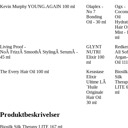
Kevin Murphy YOUNG.AGAIN 100 ml
Olaplex -
Ogx -
No 7
Cocon
Bonding
Oil
Oil - 30 ml
Hydrat
Hair Oi
Mist - 
ml
Living Proof -
GLYNT
Redke
NoÂ FrizzÂ SmoothÂ StylingÂ SerumÂ -
NUTRI
All Sof
45 ml
Elixir 100
Argan-
ml
Oil 11
The Every Hair Oil 100 ml
Kerastase
Biosilk
Elixir
Silk
Ultime LÂ
Therap
´Huile
LITE 
Originale
ml
Hair Oil
30 ml
Produktbeskrivelser
Biosilk Silk Therapy LITE 167 ml