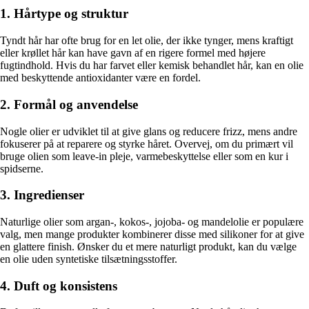
1. Hårtype og struktur
Tyndt hår har ofte brug for en let olie, der ikke tynger, mens kraftigt
eller krøllet hår kan have gavn af en rigere formel med højere
fugtindhold. Hvis du har farvet eller kemisk behandlet hår, kan en olie
med beskyttende antioxidanter være en fordel.
2. Formål og anvendelse
Nogle olier er udviklet til at give glans og reducere frizz, mens andre
fokuserer på at reparere og styrke håret. Overvej, om du primært vil
bruge olien som leave-in pleje, varmebeskyttelse eller som en kur i
spidserne.
3. Ingredienser
Naturlige olier som argan-, kokos-, jojoba- og mandelolie er populære
valg, men mange produkter kombinerer disse med silikoner for at give
en glattere finish. Ønsker du et mere naturligt produkt, kan du vælge
en olie uden syntetiske tilsætningsstoffer.
4. Duft og konsistens