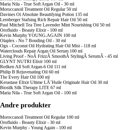
Maria Nila - True Soft Argan Oil - 30 ml
Moroccanoil Treatment Oil Regular 50 ml
Davines Oi Absolute Beautifying Potion 135 ml
Lernberger Stafsing Rich Repair Hair Oil 50 ml
Paul Mitchell Tea Tree Lavender Mint Nourishing Oil 50 ml
Orofluido - Beauty Elixir - 100 ml
Kevin Murphy YOUNG.AGAIN 100 ml
Olaplex - No 7 Bonding Oil - 30 ml
Ogx - Coconut Oil Hydrating Hair Oil Mist - 118 ml
Waterclouds Repair Argan Oil Serum 100 ml
Living Proof - NoÂ FrizzÂ SmoothÂ StylingÂ SerumÂ - 45 ml
GLYNT NUTRI Elixir 100 ml
Redken All Soft Argan-6 Oil 111 ml
Philip B Rejuvenating Oil 60 ml
The Every Hair Oil 100 ml
Kerastase Elixir Ultime LÂ´Huile Originale Hair Oil 30 ml
Biosilk Silk Therapy LITE 67 ml
Maria Nila - True Soft Argan Oil - 100 ml
Andre produkter
Moroccanoil Treatment Oil Regular 100 ml
Orofluido - Beauty Elixir - 30 ml
Kevin Murphy - Young Again - 100 ml