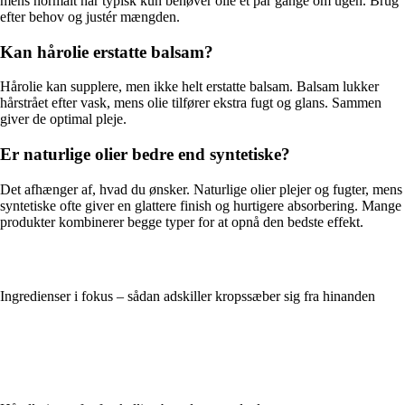
mens normalt hår typisk kun behøver olie et par gange om ugen. Brug
efter behov og justér mængden.
Kan hårolie erstatte balsam?
Hårolie kan supplere, men ikke helt erstatte balsam. Balsam lukker
hårstrået efter vask, mens olie tilfører ekstra fugt og glans. Sammen
giver de optimal pleje.
Er naturlige olier bedre end syntetiske?
Det afhænger af, hvad du ønsker. Naturlige olier plejer og fugter, mens
syntetiske ofte giver en glattere finish og hurtigere absorbering. Mange
produkter kombinerer begge typer for at opnå den bedste effekt.
Ingredienser i fokus – sådan adskiller kropssæber sig fra hinanden