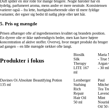
Duft spiller en stor rolle for mange brugere. Nogle hårolier har en
tydelig, parfumeret aroma, mens andre er mere neutrale. Konsistensen
varierer også – fra lette, hurtigtabsorberende olier til mere fyldige
varianter, der egner sig bedst til natlig pleje eller tørt hår.
5. Pris og mængde
Prisen afhænger ofte af ingrediensernes kvalitet og brandets position.
En dyrere olie er ikke nødvendigvis bedre, men kan have højere
koncentration af aktive stoffer. Overvej, hvor meget produkt du bruger
ad gangen – en lille mængde rækker ofte langt.
Biosilk
Maria 
Silk
- True 
Produkter i fokus
Therapy
Argan 
LITE 167
- 30 ml
ml
Davines Oi Absolute Beautifying Potion
Lernberger
Paul
135 ml
Stafsing
Mitchel
Rich
Tea Tr
Repair
Lavend
Hair Oil
Mint
50 ml
Nouris
Oil 50